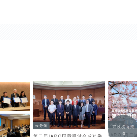
未分類
未分類
可以横向滚
动
IARO 第
第二届IARO国际研讨会成功举